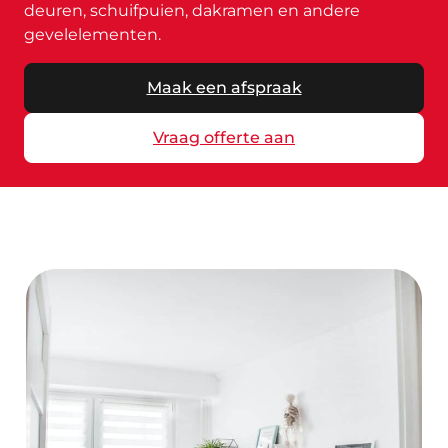
deuren, schuifpuien, dakramen en andere
gevelelementen.
Maak een afspraak
Vraag offerte aan