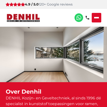
4.9 / 5.0
120+ Google reviews
Over Denhil
DENHIL Kozijn- en Geveltechniek, al sinds 1996 dé
specialist in kunststof toepassingen voor ramen,