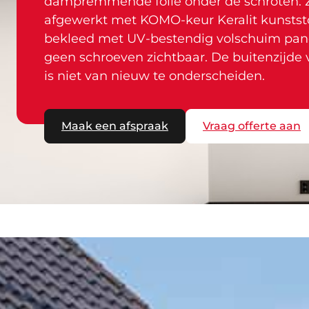
dampremmende folie onder de schroten. 
afgewerkt met KOMO-keur Keralit kunststo
bekleed met UV-bestendig volschuim pane
geen schroeven zichtbaar. De buitenzijd
is niet van nieuw te onderscheiden.
Maak een afspraak
Vraag offerte aan