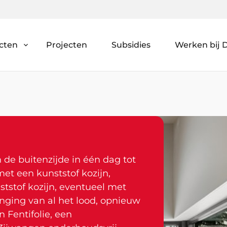
cten
Projecten
Subsidies
Werken bij D
de buitenzijde in één dag tot
et een kunststof kozijn,
ststof kozijn, eventueel met
ging van al het lood, opnieuw
Fentifolie, een