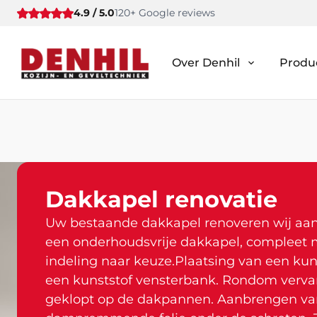
4.9 / 5.0
120+ Google reviews
Over Denhil
Produ
Dakkapel renovatie
Uw bestaande dakkapel renoveren wij aan 
een onderhoudsvrije dakkapel, compleet m
indeling naar keuze.Plaatsing van een kun
een kunststof vensterbank. Rondom vervan
geklopt op de dakpannen. Aanbrengen van 