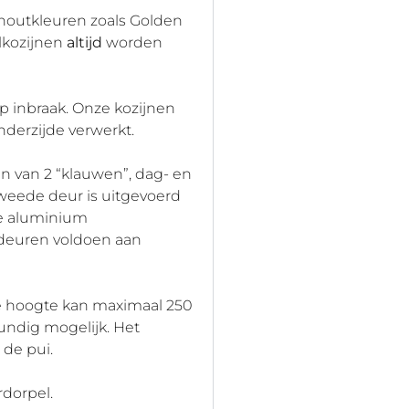
en houtkleuren zoals Golden
elkozijnen
altijd
worden
p inbraak. Onze kozijnen
derzijde verwerkt.
n van 2 “klauwen”, dag- en
tweede deur is uitgevoerd
de aluminium
ndeuren voldoen aan
e hoogte kan maximaal 250
undig mogelijk. Het
 de pui.
rdorpel.