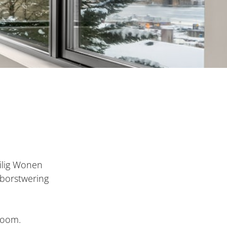
eilig Wonen
 borstwering
wroom.