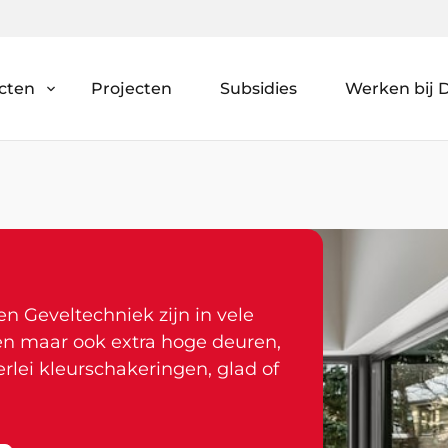
cten
Projecten
Subsidies
Werken bij D
n Geveltechniek zijn in vele
ren maar ook extra hoge deuren,
erlei kleurschakeringen, glad of