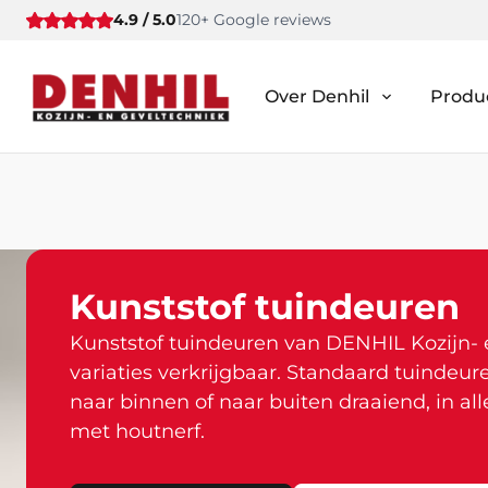
4.9 / 5.0
120+ Google reviews
Over Denhil
Produ
Kunststof tuindeuren
Kunststof tuindeuren van DENHIL Kozijn- e
variaties verkrijgbaar. Standaard tuindeu
naar binnen of naar buiten draaiend, in all
met houtnerf.