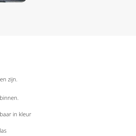
n zijn.
 binnen.
baar in kleur
las