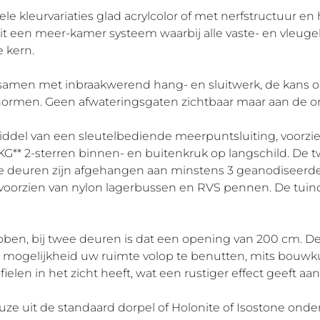
n vele kleurvariaties glad acrylcolor of met nerfstructuur 
uit een meer-kamer systeem waarbij alle vaste- en vleug
 kern.
l, samen met inbraakwerend hang- en sluitwerk, de kans o
rmen. Geen afwateringsgaten zichtbaar maar aan de on
iddel van een sleutelbediende meerpuntsluiting, voorzie
SKG** 2-sterren binnen- en buitenkruk op langschild. De 
 De deuren zijn afgehangen aan minstens 3 geanodiseer
jn voorzien van nylon lagerbussen en RVS pennen. De tui
ben, bij twee deuren is dat een opening van 200 cm. D
e mogelijkheid uw ruimte volop te benutten, mits bouwk
elen in het zicht heeft, wat een rustiger effect geeft aan
uze uit de standaard dorpel of Holonite of Isostone onde